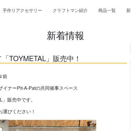
(current
手作りアクセサリー
クラフトマン紹介
商品一覧
新
新着情報
TOYMETAL」販売中！
タ前
ナーPit-A-Patの共同催事スペース
AL」販売中です。
お運びください！